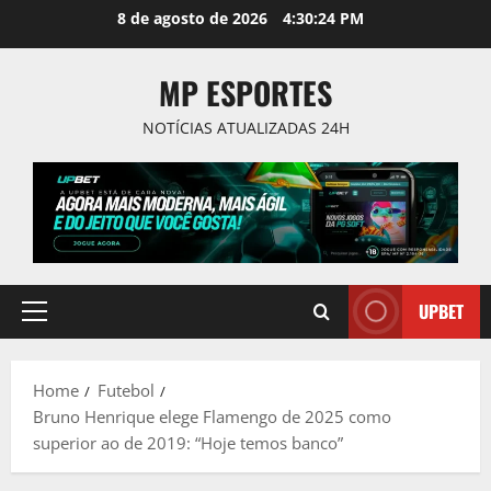
Skip
8 de agosto de 2026
4:30:25 PM
to
content
MP ESPORTES
NOTÍCIAS ATUALIZADAS 24H
UPBET
Primary
Menu
Home
Futebol
Bruno Henrique elege Flamengo de 2025 como
superior ao de 2019: “Hoje temos banco”