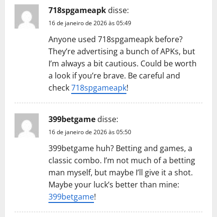
718spgameapk
disse:
16 de janeiro de 2026 às 05:49
Anyone used 718spgameapk before?
They’re advertising a bunch of APKs, but
I’m always a bit cautious. Could be worth
a look if you’re brave. Be careful and
check
718spgameapk
!
399betgame
disse:
16 de janeiro de 2026 às 05:50
399betgame huh? Betting and games, a
classic combo. I’m not much of a betting
man myself, but maybe I’ll give it a shot.
Maybe your luck’s better than mine:
399betgame
!