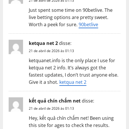
21 de abril de 2026 às 01:13
Just spent some time on 90betlive. The
live betting options are pretty sweet.
Worth a peek for sure.
90betlive
ketqua net 2
disse:
21 de abril de 2026 às 01:13
ketquanet.info is the only place I use for
ketqua net 2 info. It’s always got the
fastest updates, I don’t trust anyone else.
Give it a shot.
ketqua net 2
kết quả chín chấm net
disse:
21 de abril de 2026 às 01:13
Hey, kết quả chín chấm net! Been using
this site for ages to check the results.