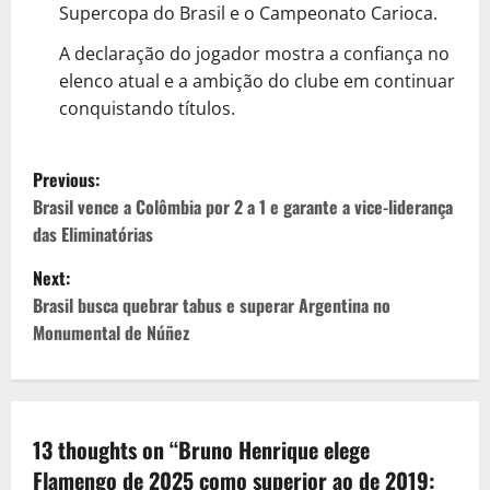
Supercopa do Brasil e o Campeonato Carioca.
A declaração do jogador mostra a confiança no
elenco atual e a ambição do clube em continuar
conquistando títulos.
P
Previous:
o
Brasil vence a Colômbia por 2 a 1 e garante a vice-liderança
das Eliminatórias
s
Next:
t
Brasil busca quebrar tabus e superar Argentina no
Monumental de Núñez
n
a
v
13 thoughts on “
Bruno Henrique elege
Flamengo de 2025 como superior ao de 2019: