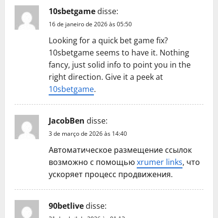
10sbetgame
disse:
16 de janeiro de 2026 às 05:50
Looking for a quick bet game fix?
10sbetgame seems to have it. Nothing
fancy, just solid info to point you in the
right direction. Give it a peek at
10sbetgame
.
JacobBen
disse:
3 de março de 2026 às 14:40
Автоматическое размещение ссылок
возможно с помощью
xrumer links
, что
ускоряет процесс продвижения.
90betlive
disse: