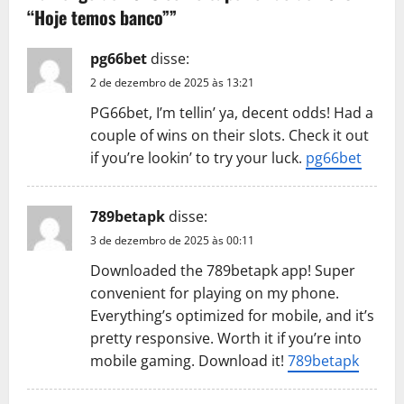
i
“Hoje temos banco”
”
g
pg66bet
disse:
a
2 de dezembro de 2025 às 13:21
t
PG66bet, I’m tellin’ ya, decent odds! Had a
couple of wins on their slots. Check it out
i
if you’re lookin’ to try your luck.
pg66bet
o
789betapk
disse:
n
3 de dezembro de 2025 às 00:11
Downloaded the 789betapk app! Super
convenient for playing on my phone.
Everything’s optimized for mobile, and it’s
pretty responsive. Worth it if you’re into
mobile gaming. Download it!
789betapk