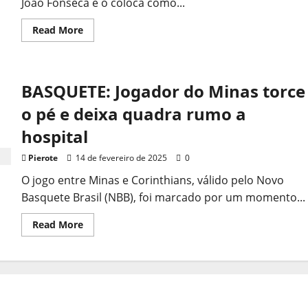
João Fonseca e o coloca como...
Read
Read More
more
about
João
Fonseca
conquista
BASQUETE: Jogador do Minas torce
título
histórico
em
o pé e deixa quadra rumo a
Buenos
Aires,
hospital
superando
número
1
Pierote
14 de fevereiro de 2025
0
da
Argentina
O jogo entre Minas e Corinthians, válido pelo Novo
Basquete Brasil (NBB), foi marcado por um momento...
Read
Read More
more
about
BASQUETE:
Jogador
do
Minas
torce
o