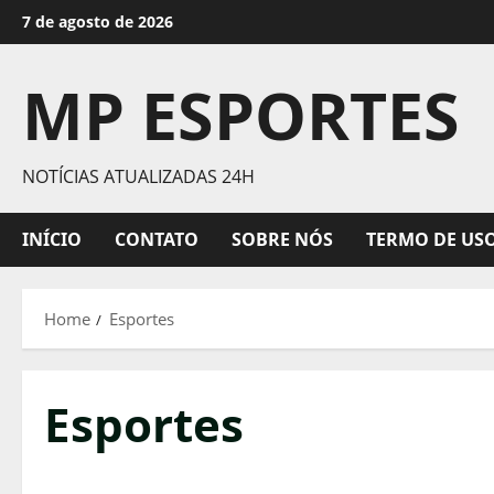
Skip
7 de agosto de 2026
to
content
MP ESPORTES
NOTÍCIAS ATUALIZADAS 24H
INÍCIO
CONTATO
SOBRE NÓS
TERMO DE US
Home
Esportes
Esportes