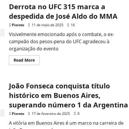
Derrota no UFC 315 marca a
despedida de José Aldo do MMA
Pierote
11 de maio de 2025
16
Visivelmente emocionado após o combate, o ex-
campeão dos pesos-pena do UFC agradeceu à
organização do evento
Read
Read More
more
about
Derrota
no
UFC
João Fonseca conquista título
315
marca
a
histórico em Buenos Aires,
despedida
de
superando número 1 da Argentina
José
Aldo
do
Pierote
17 de fevereiro de 2025
0
MMA
A vitória em Buenos Aires é um marco na carreira de