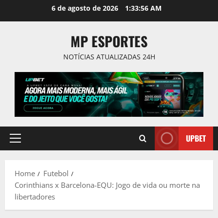
Skip
6 de agosto de 2026
1:33:57 AM
to
content
MP ESPORTES
NOTÍCIAS ATUALIZADAS 24H
UPBET
Primary
Menu
Home
Futebol
Corinthians x Barcelona-EQU: Jogo de vida ou morte na
libertadores