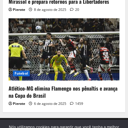
Mirassol e prepara retornos para a Libertadores
Pierote
8 de agosto de 2025
20
Futebol
Atlético-MG elimina Flamengo nos pênaltis e avança
na Copa do Brasil
Pierote
6 de agosto de 2025
1459
Início
Contato
Sobre nós
Termo de Uso
Nós utilizamos cookies para garantir que você tenha a melhor