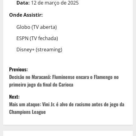
Data:
12 de março de 2025
Onde Assistir:
Globo (TV aberta)
ESPN (TV fechada)
Disney+ (streaming)
P
Previous:
o
Decisão no Maracanã: Fluminense encara o Flamengo no
primeiro jogo da final do Carioca
s
Next:
t
Mais um ataque: Vini Jr. é alvo de racismo antes de jogo da
Champions League
n
a