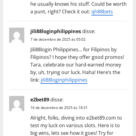
he usually knows his stuff. Could be worth
a punt, right? Check it out:
qh88bets
jili88loginphilippines
disse:
7 de dezembro de 2025 às 05:02
Jili88login Philippines… for Filipinos by
Filipinos? I hope they offer good promos!
Tara, celebrate our hard-earned money
by, uh, trying our luck. Haha! Here’s the
link:
jili88loginphilippines
e2bet89
disse:
16 de dezembro de 2025 às 18:31
Alright, folks, diving into e2bet89.com to
test my luck on various slots. Here is to
big wins, lets see how it goes! Try for