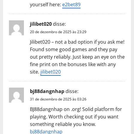
yourself here:
e2bet89
jilibet020
disse:
20 de dezembro de 2025 às 23:29
Jilibet020 – not a bad option if you ask me!
Found some good games and they pay
out pretty reliably. Just keep an eye on the
fine print on the bonuses like with any
site.
jilibet020
bj88dangnhap
disse:
31 de dezembro de 2025 às 03:26
BJ88dangnhap on .org! Solid platform for
playing. Worth checking out if you want
something reliable you know.
bj88dangnhap