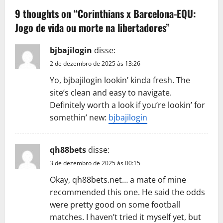
v
9 thoughts on “
Corinthians x Barcelona-EQU:
Jogo de vida ou morte na libertadores
”
i
g
bjbajilogin
disse:
2 de dezembro de 2025 às 13:26
a
Yo, bjbajilogin lookin’ kinda fresh. The
t
site’s clean and easy to navigate.
Definitely worth a look if you’re lookin’ for
i
somethin’ new:
bjbajilogin
o
qh88bets
disse:
n
3 de dezembro de 2025 às 00:15
Okay, qh88bets.net… a mate of mine
recommended this one. He said the odds
were pretty good on some football
matches. I haven’t tried it myself yet, but