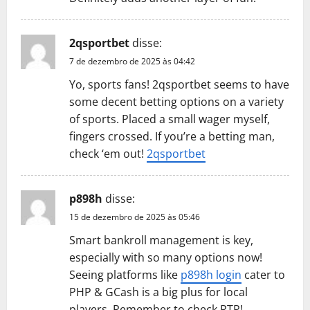
2qsportbet
disse:
7 de dezembro de 2025 às 04:42
Yo, sports fans! 2qsportbet seems to have
some decent betting options on a variety
of sports. Placed a small wager myself,
fingers crossed. If you’re a betting man,
check ‘em out!
2qsportbet
p898h
disse:
15 de dezembro de 2025 às 05:46
Smart bankroll management is key,
especially with so many options now!
Seeing platforms like
p898h login
cater to
PHP & GCash is a big plus for local
players. Remember to check RTP!