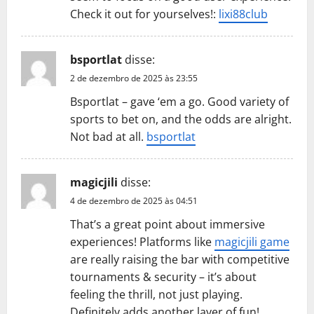
Check it out for yourselves!:
lixi88club
bsportlat
disse:
2 de dezembro de 2025 às 23:55
Bsportlat – gave ‘em a go. Good variety of
sports to bet on, and the odds are alright.
Not bad at all.
bsportlat
magicjili
disse:
4 de dezembro de 2025 às 04:51
That’s a great point about immersive
experiences! Platforms like
magicjili game
are really raising the bar with competitive
tournaments & security – it’s about
feeling the thrill, not just playing.
Definitely adds another layer of fun!