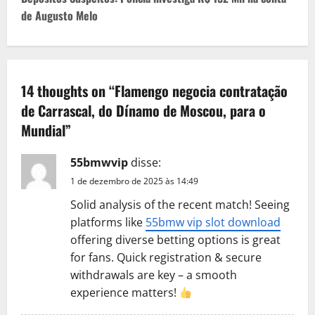
t
de Augusto Melo
n
a
v
14 thoughts on “
Flamengo negocia contratação
de Carrascal, do Dínamo de Moscou, para o
i
Mundial
”
g
55bmwvip
disse:
a
1 de dezembro de 2025 às 14:49
t
Solid analysis of the recent match! Seeing
platforms like
55bmw vip slot download
i
offering diverse betting options is great
for fans. Quick registration & secure
o
withdrawals are key – a smooth
n
experience matters!