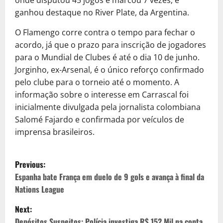
ganhou destaque no River Plate, da Argentina.
O Flamengo corre contra o tempo para fechar o
acordo, já que o prazo para inscrição de jogadores
para o Mundial de Clubes é até o dia 10 de junho.
Jorginho, ex-Arsenal, é o único reforço confirmado
pelo clube para o torneio até o momento. A
informação sobre o interesse em Carrascal foi
inicialmente divulgada pela jornalista colombiana
Salomé Fajardo e confirmada por veículos de
imprensa brasileiros.
P
Previous:
o
Espanha bate França em duelo de 9 gols e avança à final da
Nations League
s
Next:
Depósitos Suspeitos: Polícia investiga R$ 152 Mil na conta