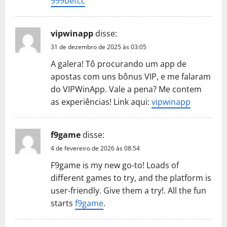
999betcc
vipwinapp
disse:
31 de dezembro de 2025 às 03:05
A galera! Tô procurando um app de
apostas com uns bônus VIP, e me falaram
do VIPWinApp. Vale a pena? Me contem
as experiências! Link aqui:
vipwinapp
f9game
disse:
4 de fevereiro de 2026 às 08:54
F9game is my new go-to! Loads of
different games to try, and the platform is
user-friendly. Give them a try!. All the fun
starts
f9game
.