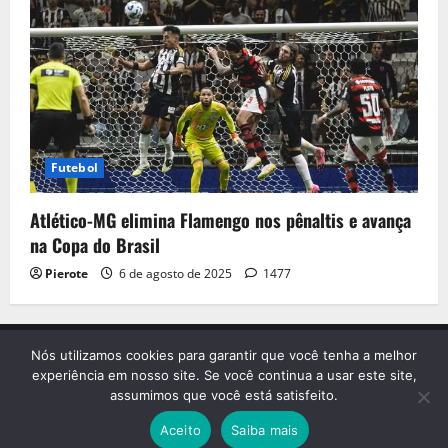
Futebol
Atlético-MG elimina Flamengo nos pênaltis e avança
na Copa do Brasil
Pierote
6 de agosto de 2025
1477
Início
Contato
Sobre nós
Termo de Uso
Nós utilizamos cookies para garantir que você tenha a melhor
Política de Privacidade
experiência em nosso site. Se você continua a usar este site,
assumimos que você está satisfeito.
MP Notícias 2024 Todos os Direitos Reservados
|
Aceito
Saiba mais
MoreNews
by AF themes.