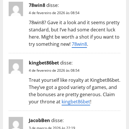
78win8
disse:
4 de fevereiro de 2026 às 08:54
78win8? Gave it a look and it seems pretty
standard, but I’ve had some decent luck
here. Might be worth a shot if you want to
try something new!
78win8
.
kingbet86bet
disse:
4 de fevereiro de 2026 às 08:54
Treat yourself like royalty at Kingbet86bet.
They’ve got a good variety of games, and
the bonuses are pretty generous. Claim
your throne at
kingbet86bet
!
JacobBen
disse:
3 de março de 2026 às 22:19