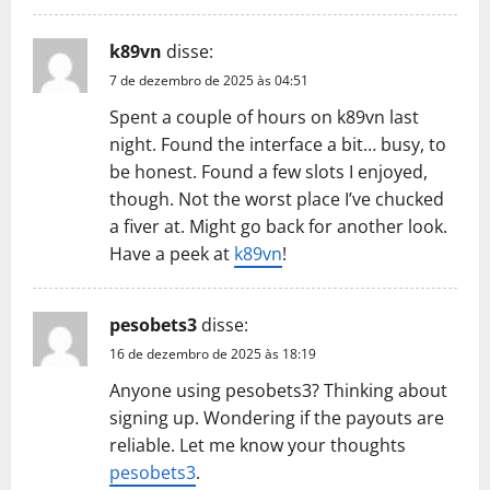
k89vn
disse:
7 de dezembro de 2025 às 04:51
Spent a couple of hours on k89vn last
night. Found the interface a bit… busy, to
be honest. Found a few slots I enjoyed,
though. Not the worst place I’ve chucked
a fiver at. Might go back for another look.
Have a peek at
k89vn
!
pesobets3
disse:
16 de dezembro de 2025 às 18:19
Anyone using pesobets3? Thinking about
signing up. Wondering if the payouts are
reliable. Let me know your thoughts
pesobets3
.