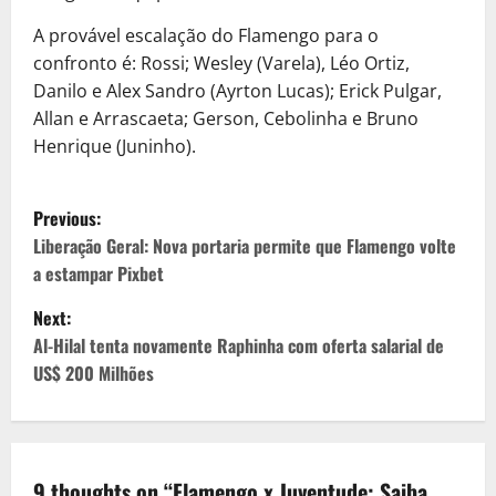
A provável escalação do Flamengo para o
confronto é: Rossi; Wesley (Varela), Léo Ortiz,
Danilo e Alex Sandro (Ayrton Lucas); Erick Pulgar,
Allan e Arrascaeta; Gerson, Cebolinha e Bruno
Henrique (Juninho).
P
Previous:
o
Liberação Geral: Nova portaria permite que Flamengo volte
a estampar Pixbet
s
Next:
t
Al-Hilal tenta novamente Raphinha com oferta salarial de
US$ 200 Milhões
n
a
v
9 thoughts on “
Flamengo x Juventude: Saiba