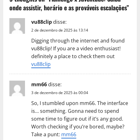
onde assistir, horário e as prováveis escalações
”
i
g
vu88clip
disse:
2 de dezembro de 2025 às 13:14
a
Digging through the internet and found
t
vu88clip! If you are a video enthusiast!
definitely a place to check them out
i
vu88clip
o
mm66
disse:
n
3 de dezembro de 2025 às 00:04
So, I stumbled upon mm66. The interface
is… something. Gonna need to spend
some time to figure out if it’s any good.
Worth checking if you’re bored, maybe?
Take a punt:
mm66