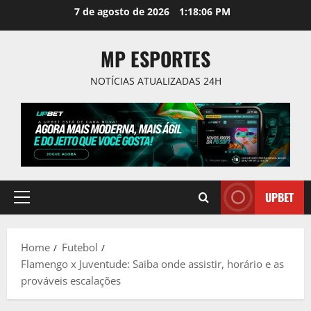
Skip
7 de agosto de 2026
1:18:07 PM
to
content
MP ESPORTES
NOTÍCIAS ATUALIZADAS 24H
UPBET
Primary
Menu
Home
Futebol
Flamengo x Juventude: Saiba onde assistir, horário e as
prováveis escalações