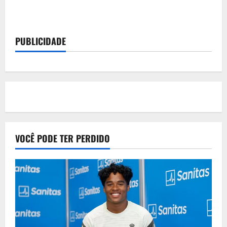
about
Raphinha
brilha,
Yamal
marca
PUBLICIDADE
golaço
e
Barcelona
elimina
Benfica
na
Champions
VOCÊ PODE TER PERDIDO