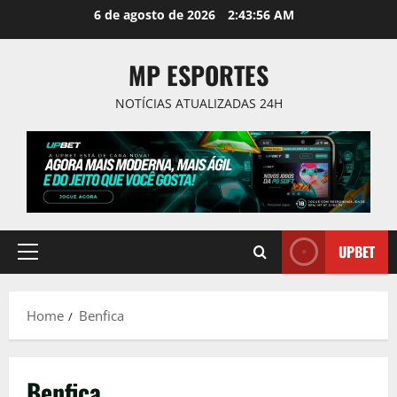
Skip
6 de agosto de 2026
2:43:56 AM
to
content
MP ESPORTES
NOTÍCIAS ATUALIZADAS 24H
UPBET
Primary
Menu
Home
Benfica
Benfica