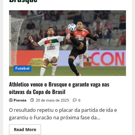
Futebol
Athletico vence o Brusque e garante vaga nas
oitavas da Copa do Brasil
Pierote
20 de maio de 2025
6
O resultado repetiu o placar da partida de ida e
garantiu o Furacão na próxima fase da...
Read
Read More
more