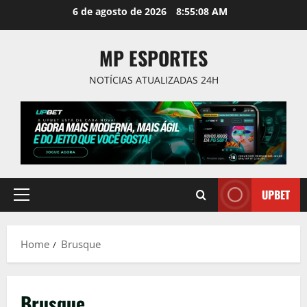
Skip
6 de agosto de 2026
8:55:08 AM
to
content
MP ESPORTES
NOTÍCIAS ATUALIZADAS 24H
UPBET
Primary
Menu
Home
Brusque
Brusque