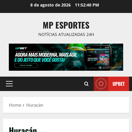
Skip
8 de agosto de 2026
11:52:41 PM
to
content
MP ESPORTES
NOTÍCIAS ATUALIZADAS 24H
UPBET
Primary
Menu
Home
Huracán
Huracán