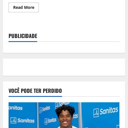
Read
Read More
more
about
Huracán
surpreende
e
derrota
PUBLICIDADE
Corinthians
na
Neo
Química
Arena
VOCÊ PODE TER PERDIDO