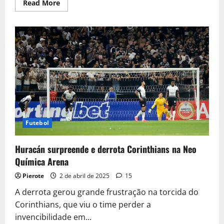
Read
Read More
more
about
Corinthians
é
eliminado
da
Sul-
Americana
por
“time
B”
do
Huracán
em
mais
um
vexame
Futebol
continental
Huracán surpreende e derrota Corinthians na Neo
Química Arena
Pierote
2 de abril de 2025
15
A derrota gerou grande frustração na torcida do
Corinthians, que viu o time perder a
invencibilidade em...