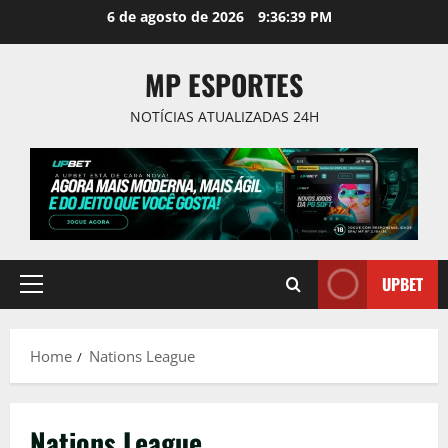
Skip
6 de agosto de 2026
9:36:39 PM
to
content
MP ESPORTES
NOTÍCIAS ATUALIZADAS 24H
UPBET
Primary
Menu
Home
Nations League
Nations League