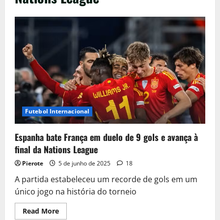
Futebol Internacional
Espanha bate França em duelo de 9 gols e avança à
final da Nations League
Pierote
5 de junho de 2025
18
A partida estabeleceu um recorde de gols em um
único jogo na história do torneio
Read
Read More
more