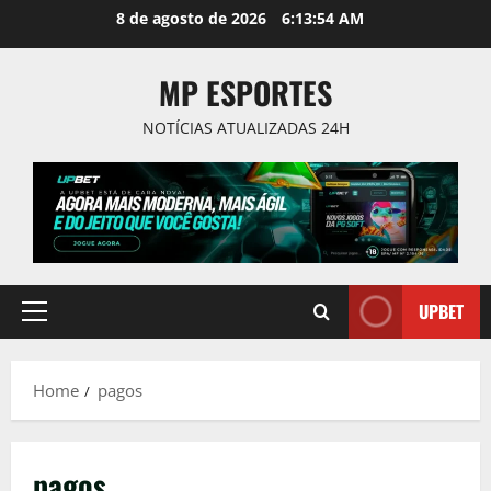
Skip
8 de agosto de 2026
6:13:55 AM
to
content
MP ESPORTES
NOTÍCIAS ATUALIZADAS 24H
UPBET
Primary
Menu
Home
pagos
pagos