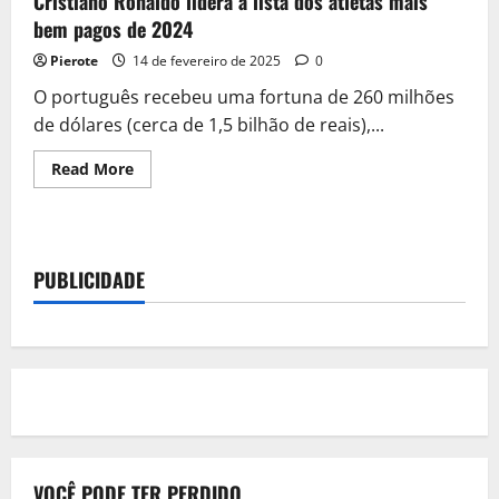
Cristiano Ronaldo lidera a lista dos atletas mais
bem pagos de 2024
Pierote
14 de fevereiro de 2025
0
O português recebeu uma fortuna de 260 milhões
de dólares (cerca de 1,5 bilhão de reais),...
Read
Read More
more
about
Cristiano
Ronaldo
lidera
a
PUBLICIDADE
lista
dos
atletas
mais
bem
pagos
de
2024
VOCÊ PODE TER PERDIDO