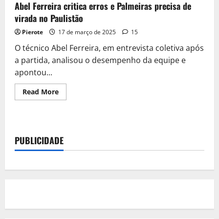
Abel Ferreira critica erros e Palmeiras precisa de
virada no Paulistão
Pierote
17 de março de 2025
15
O técnico Abel Ferreira, em entrevista coletiva após
a partida, analisou o desempenho da equipe e
apontou...
Read
Read More
more
about
Abel
Ferreira
critica
erros
PUBLICIDADE
e
Palmeiras
precisa
de
virada
no
Paulistão