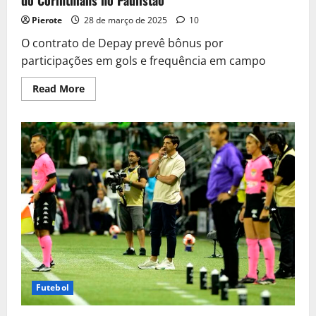
do Corinthians no Paulistão
Pierote
28 de março de 2025
10
O contrato de Depay prevê bônus por
participações em gols e frequência em campo
Read
Read More
more
about
Memphis
Depay
fatura
bônus
milionário
com
título
do
Corinthians
no
Paulistão
Futebol