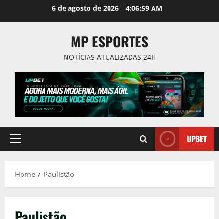
Skip
6 de agosto de 2026
4:06:59 AM
to
content
MP ESPORTES
NOTÍCIAS ATUALIZADAS 24H
UPBET
Primary
Menu
Home
Paulistão
Paulistão