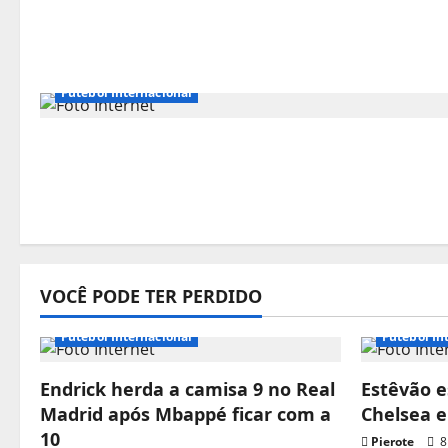
Futebol Internacional
VOCÊ PODE TER PERDIDO
Futebol Internacional
Futebol In
Endrick herda a camisa 9 no Real
Estêvão e
Madrid após Mbappé ficar com a
Chelsea 
10
Pierote
8