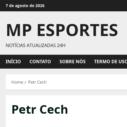
Skip
7 de agosto de 2026
to
content
MP ESPORTES
NOTÍCIAS ATUALIZADAS 24H
INÍCIO
CONTATO
SOBRE NÓS
TERMO DE US
Home
Petr Cech
Petr Cech