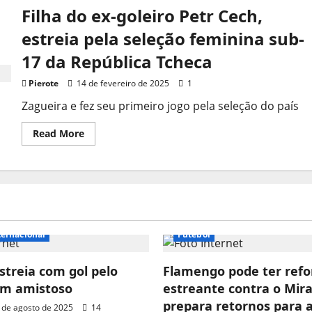
Filha do ex-goleiro Petr Cech,
estreia pela seleção feminina sub-
17 da República Tcheca
Pierote
14 de fevereiro de 2025
1
Zagueira e fez seu primeiro jogo pela seleção do país
Read
Read More
more
about
Filha
do
ex-
goleiro
Petr
Cech,
estreia
pela
ternacional
Futebol
seleção
feminina
sub-
streia com gol pelo
17
Flamengo pode ter refo
da
em amistoso
estreante contra o Mira
República
Tcheca
prepara retornos para 
 de agosto de 2025
14