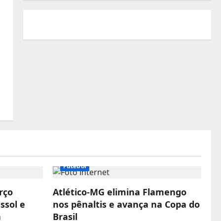
Futebol
rço
Atlético-MG elimina Flamengo
ssol e
nos pênaltis e avança na Copa do
a
Brasil