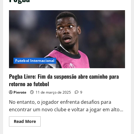
Futebol Internacional
Pogba Livre: Fim da suspensão abre caminho para
retorno ao futebol
Pierote
11 de março de 2025
9
No entanto, o jogador enfrenta desafios para
encontrar um novo clube e voltar a jogar em alto...
Read
Read More
more
about
Pogba