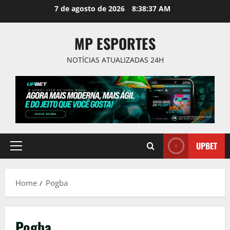
Skip
7 de agosto de 2026
8:38:38 AM
to
content
MP ESPORTES
NOTÍCIAS ATUALIZADAS 24H
UPBET
Primary
Menu
Home
Pogba
Pogba