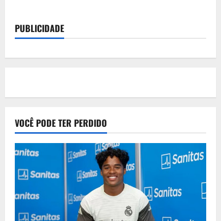
Livre:
Fim
da
PUBLICIDADE
suspensão
abre
caminho
para
retorno
ao
futebol
VOCÊ PODE TER PERDIDO