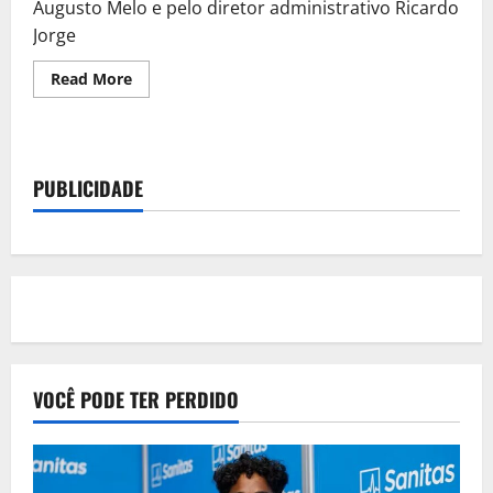
Augusto Melo e pelo diretor administrativo Ricardo
Jorge
Read
Read More
more
about
Corinthians
suspende
contratações
e
PUBLICIDADE
ajustes
salariais
em
meio
à
crise
financeira
e
pedido
de
afastamento
do
presidente
VOCÊ PODE TER PERDIDO