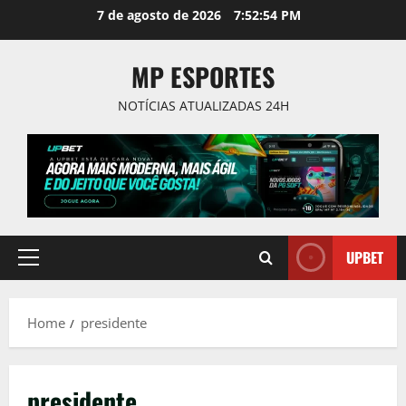
Skip
7 de agosto de 2026
7:52:55 PM
to
content
MP ESPORTES
NOTÍCIAS ATUALIZADAS 24H
UPBET
Primary
Menu
Home
presidente
presidente