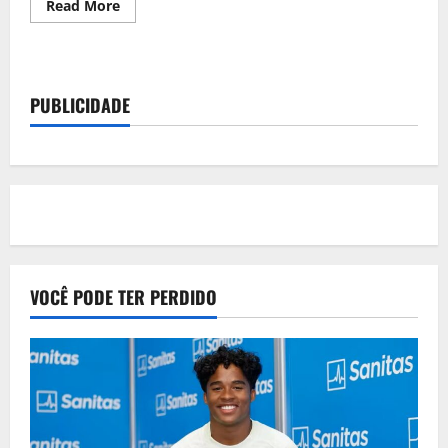
Read
Read More
more
about
Pedido
de
redução
de
PUBLICIDADE
pena
de
Robinho
é
negado
pela
Justiça
de
SP
VOCÊ PODE TER PERDIDO