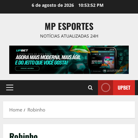
Skip
6 de agosto de 2026
10:53:53 PM
to
content
MP ESPORTES
NOTÍCIAS ATUALIZADAS 24H
UPBET
Primary
Menu
Home
Robinho
Robinho