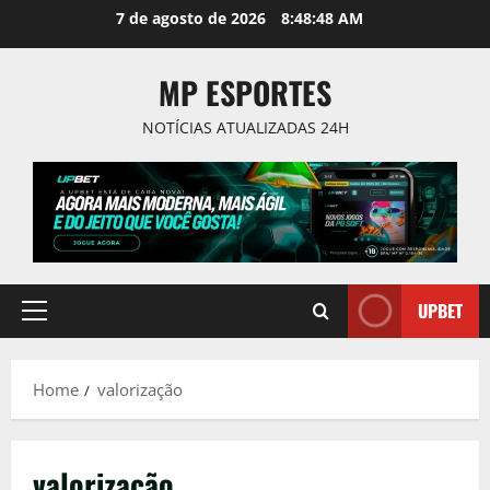
Skip
7 de agosto de 2026
8:48:48 AM
to
content
MP ESPORTES
NOTÍCIAS ATUALIZADAS 24H
UPBET
Primary
Menu
Home
valorização
valorização