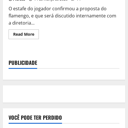
O estafe do jogador confirmou a proposta do
flamengo, e que será discutido internamente com
a diretoria...
Read
Read More
more
about
Flamengo
oferece
novo
contrato
PUBLICIDADE
a
Gerson
após
cobrança
por
valorização
VOCÊ PODE TER PERDIDO