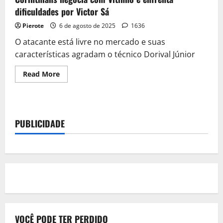
dificuldades por Victor Sá
Pierote
6 de agosto de 2025
1636
O atacante está livre no mercado e suas
características agradam o técnico Dorival Júnior
Read
Read More
more
about
Corinthians
negocia
com
Vitinho
PUBLICIDADE
e
enfrenta
dificuldades
por
Victor
Sá
VOCÊ PODE TER PERDIDO