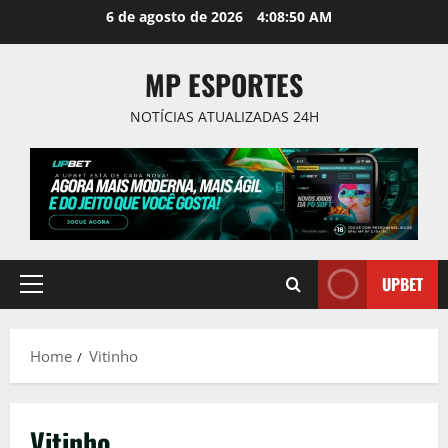
Skip
6 de agosto de 2026
4:08:51 AM
to
content
MP ESPORTES
NOTÍCIAS ATUALIZADAS 24H
UPBET
Primary
Menu
Home
Vitinho
Vitinho