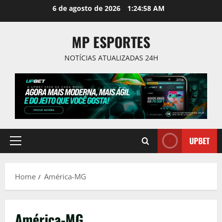
Skip
6 de agosto de 2026
1:24:58 AM
to
content
MP ESPORTES
NOTÍCIAS ATUALIZADAS 24H
UPBET
Primary
Menu
Home
América-MG
América-MG