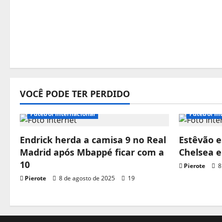
VOCÊ PODE TER PERDIDO
Futebol Internacional
Futebol In
Endrick herda a camisa 9 no Real
Estêvão e
Madrid após Mbappé ficar com a
Chelsea 
10
Pierote
8
Pierote
8 de agosto de 2025
19