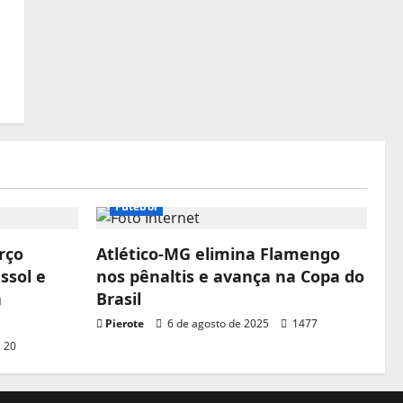
Futebol
rço
Atlético-MG elimina Flamengo
ssol e
nos pênaltis e avança na Copa do
a
Brasil
Pierote
6 de agosto de 2025
1477
20