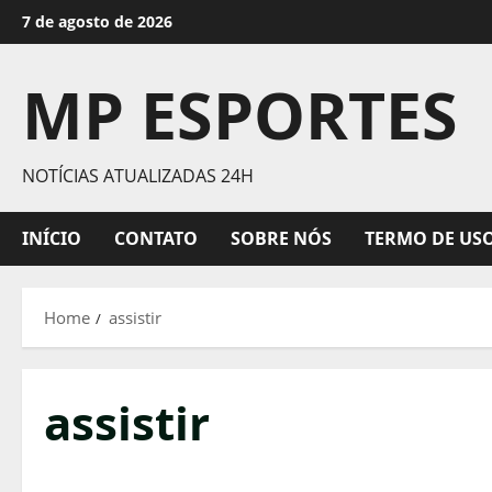
Skip
7 de agosto de 2026
to
content
MP ESPORTES
NOTÍCIAS ATUALIZADAS 24H
INÍCIO
CONTATO
SOBRE NÓS
TERMO DE US
Home
assistir
assistir