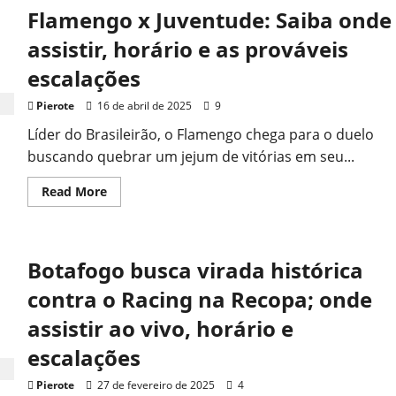
Flamengo x Juventude: Saiba onde
assistir, horário e as prováveis
escalações
Pierote
16 de abril de 2025
9
Líder do Brasileirão, o Flamengo chega para o duelo
buscando quebrar um jejum de vitórias em seu...
Read
Read More
more
about
Flamengo
x
Juventude:
Botafogo busca virada histórica
Saiba
onde
assistir,
contra o Racing na Recopa; onde
horário
e
assistir ao vivo, horário e
as
prováveis
escalações
escalações
Pierote
27 de fevereiro de 2025
4