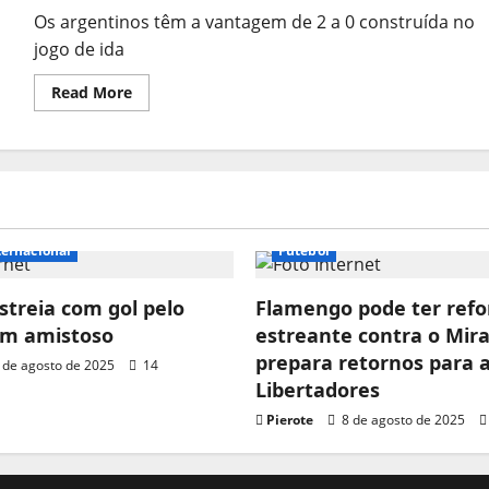
Os argentinos têm a vantagem de 2 a 0 construída no
jogo de ida
Read
Read More
more
about
Botafogo
busca
virada
histórica
contra
o
Racing
na
ternacional
Futebol
Recopa;
onde
assistir
streia com gol pelo
ao
Flamengo pode ter refo
vivo,
em amistoso
estreante contra o Mira
horário
e
prepara retornos para 
 de agosto de 2025
escalações
14
Libertadores
Pierote
8 de agosto de 2025