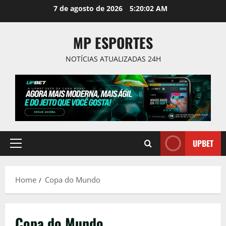
Skip
7 de agosto de 2026
5:20:02 AM
to
content
MP ESPORTES
NOTÍCIAS ATUALIZADAS 24H
UPBET
Primary
Menu
Home
Copa do Mundo
Copa do Mundo