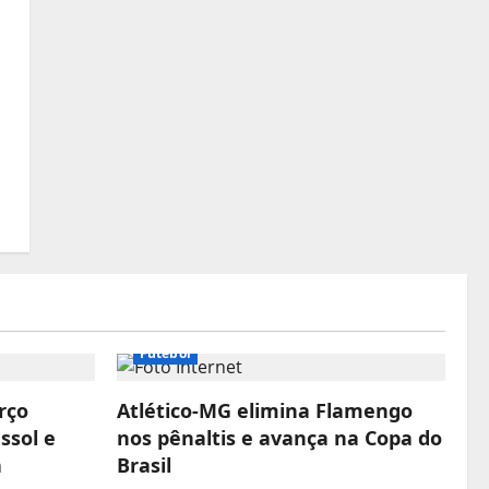
Futebol
rço
Atlético-MG elimina Flamengo
ssol e
nos pênaltis e avança na Copa do
a
Brasil