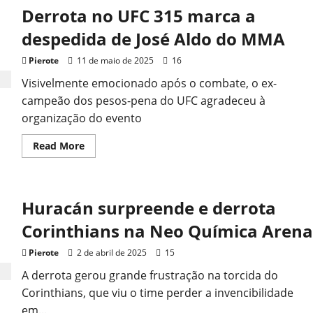
Derrota no UFC 315 marca a
despedida de José Aldo do MMA
Pierote
11 de maio de 2025
16
Visivelmente emocionado após o combate, o ex-
campeão dos pesos-pena do UFC agradeceu à
organização do evento
Read
Read More
more
about
Derrota
no
UFC
Huracán surpreende e derrota
315
marca
a
Corinthians na Neo Química Arena
despedida
de
José
Pierote
2 de abril de 2025
15
Aldo
do
A derrota gerou grande frustração na torcida do
MMA
Corinthians, que viu o time perder a invencibilidade
em...