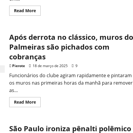
Read
Read More
more
about
Huracán
surpreende
e
Após derrota no clássico, muros d
derrota
Corinthians
na
Palmeiras são pichados com
Neo
Química
cobranças
Arena
Pierote
18 de março de 2025
9
Funcionários do clube agiram rapidamente e pintaram
os muros nas primeiras horas da manhã para remover
as...
Read
Read More
more
about
Após
derrota
no
São Paulo ironiza pênalti polêmico
clássico,
muros