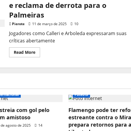
do
e reclama de derrota para o
Palmeiras
são
Palmeiras
pichados
com
cobranças
Pierote
11 de março de 2025
10
Jogadores como Calleri e Arboleda expressaram suas
críticas abertamente
Read
Read More
more
about
São
Paulo
ironiza
pênalti
polêmico
e
reclama
de
ternacional
Futebol
derrota
para
o
streia com gol pelo
Palmeiras
Flamengo pode ter refo
em amistoso
estreante contra o Mira
prepara retornos para 
 de agosto de 2025
14