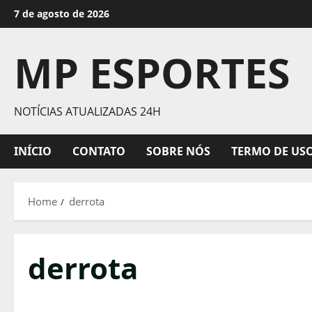
Skip
7 de agosto de 2026
to
content
MP ESPORTES
NOTÍCIAS ATUALIZADAS 24H
INÍCIO
CONTATO
SOBRE NÓS
TERMO DE US
Home
derrota
derrota