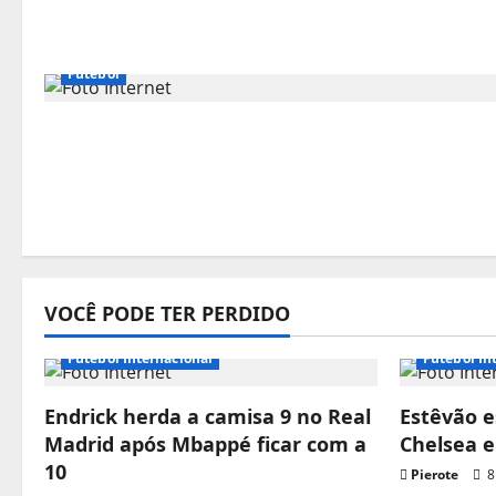
Futebol
VOCÊ PODE TER PERDIDO
Futebol Internacional
Futebol In
Endrick herda a camisa 9 no Real
Estêvão e
Madrid após Mbappé ficar com a
Chelsea 
10
Pierote
8