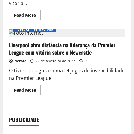
vitória...
Read
Read More
more
about
Brasil
Futebol Internacional
vence
a
Colômbia
Liverpool abre distância na liderança da Premier
por
2
League com vitória sobre o Newcastle
a
1
e
Pierote
27 de fevereiro de 2025
0
garante
a
O Liverpool agora soma 24 jogos de invencibilidade
vice-
na Premier League
liderança
das
Eliminatórias
Read
Read More
more
about
Liverpool
abre
distância
na
PUBLICIDADE
liderança
da
Premier
League