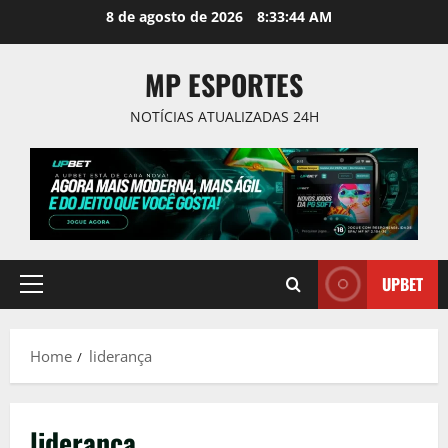
Skip
8 de agosto de 2026
8:33:45 AM
to
content
MP ESPORTES
NOTÍCIAS ATUALIZADAS 24H
UPBET
Primary
Menu
Home
liderança
liderança