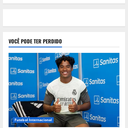
com
vitória
sobre
o
Newcastle
VOCÊ PODE TER PERDIDO
Futebol Internacional