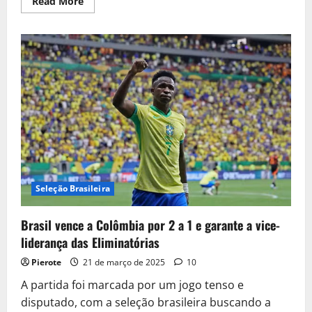
Read
Read More
more
about
Hat-
trick
de
Alan
Patrick
garante
vitória
e
liderança
na
Libertadores
Seleção Brasileira
Brasil vence a Colômbia por 2 a 1 e garante a vice-
liderança das Eliminatórias
Pierote
21 de março de 2025
10
A partida foi marcada por um jogo tenso e
disputado, com a seleção brasileira buscando a