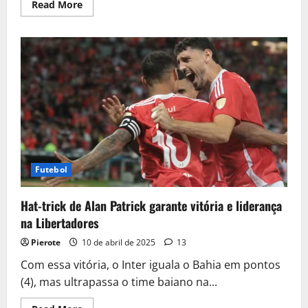
Read
Read More
more
about
Flamengo
vence
Espérance
no
Mundial
de
Clubes
e
assume
liderança
do
grupo
Futebol
Hat-trick de Alan Patrick garante vitória e liderança
na Libertadores
Pierote
10 de abril de 2025
13
Com essa vitória, o Inter iguala o Bahia em pontos
(4), mas ultrapassa o time baiano na...